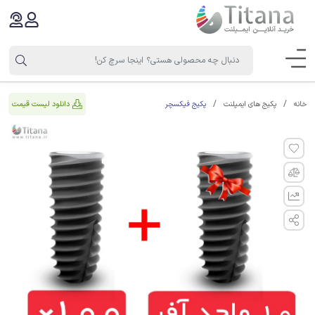
پکیج فیکسچر
دانلود لیست قیمت
خانه
پکیج های ایمپلنت