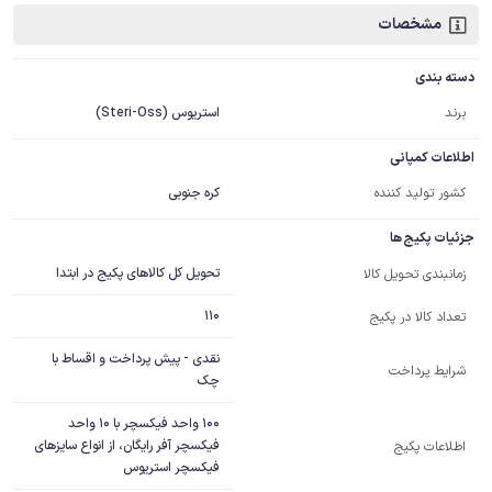
مشخصات
دسته بندی
برند
استریوس (Steri-Oss)
اطلاعات کمپانی
کشور تولید کننده
کره جنوبی
جزئیات پکیج ها
تحویل کل کالاهای پکیج در ابتدا
زمانبندی تحویل کالا
110
تعداد کالا در پکیج
نقدی - پیش پرداخت و اقساط با
شرایط پرداخت
چک
100 واحد فیکسچر با 10 واحد 
فیکسچر آفر رایگان، از انواع سایزهای 
اطلاعات پکیج
فیکسچر استریوس