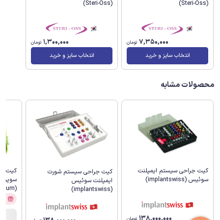
(Steri-Oss)
(Steri-Oss)
1,300,000
7,350,000
تومان
تومان
انتخاب سایز و خرید
انتخاب سایز و خرید
محصولات مشابه
کیت جراحی سیستم ایمپلنت
کیت جر
کیت جراحی سیستم شورت
سوئیس (implantswiss)
سوپرلای
ایمپلنت سوئیس
(Dentium)
(implantswiss)
آفر
138,000,000
تومان