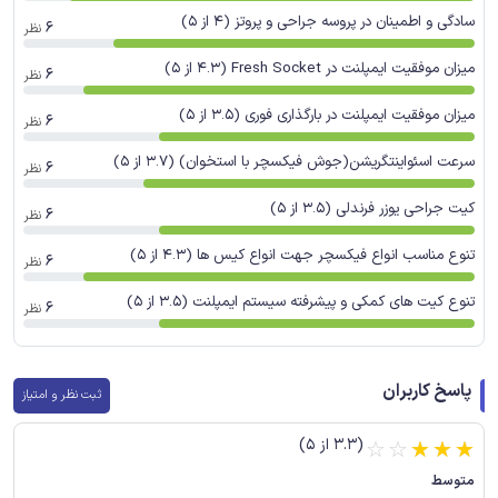
سادگی و اطمینان در پروسه جراحی و پروتز (4 از 5)
6
نظر
میزان موفقیت ایمپلنت در Fresh Socket (4.3 از 5)
6
نظر
میزان موفقیت ایمپلنت در بارگذاری فوری (3.5 از 5)
6
نظر
سرعت اسئواینتگریشن(جوش فیکسچر با استخوان) (3.7 از 5)
6
نظر
کیت جراحی یوزر فرندلی (3.5 از 5)
6
نظر
تنوع مناسب انواع فیکسچر جهت انواع کیس ها (4.3 از 5)
6
نظر
تنوع کیت های کمکی و پیشرفته سیستم ایمپلنت (3.5 از 5)
6
نظر
پاسخ کاربران
ثبت نظر و امتیاز
(3.3 از 5)
☆
☆
☆
☆
☆
متوسط