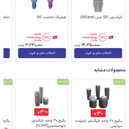
هیلینگ اباتمنت SIC
اباتمنت 
فیکسچر SIC ایس (SICace)
3,230,000
14,350,000
تومان
تومان
انتخاب سایز و خرید
انتخاب سایز و خرید
محصولات مشابه
اقساطی
اقساطی
اقساطی
پکیج 30 واحد فیکسچر
پکیج 30 واحد فیکسچر لونا S
پکیج 30 واحد فیکسچر ایمپلنت
بایوجنسیس(G.Diff)
سوئیس