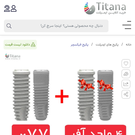
پکیج فیکسچر
دانلود لیست قیمت
خانه
پکیج های ایمپلنت