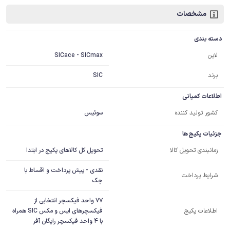
مشخصات
دسته بندی
SICace - SICmax
لاین
برند
SIC
اطلاعات کمپانی
کشور تولید کننده
سوئیس
جزئیات پکیج ها
تحویل کل کالاهای پکیج در ابتدا
زمانبندی تحویل کالا
نقدی - پیش پرداخت و اقساط با
شرایط پرداخت
چک
77 واحد فیکسچر انتخابی از 
فیکسچرهای ایس و مکس SIC همراه 
اطلاعات پکیج
با 4 واحد فیکسچر رایگان آفر