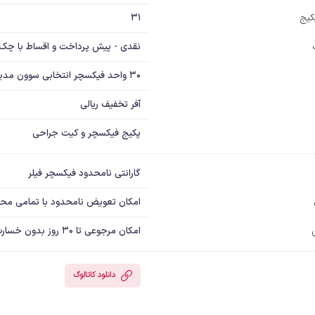
31
پکیج
نقدی - پیش پرداخت و اقساط با چک
30 واحد فیکسچر انتخابی سوون مدیکس (Sewon Medix) همراه با کیت جراحی
آفر تخفیف ریالی
پکیج فیکسچر و کیت جراحی
گارانتی نامحدود فیکسچر فیلر
امکان تعویض نامحدود با تمامی مح
امکان مرجوعی تا 30 روز بدون خسارت
دانلود کاتالوگ