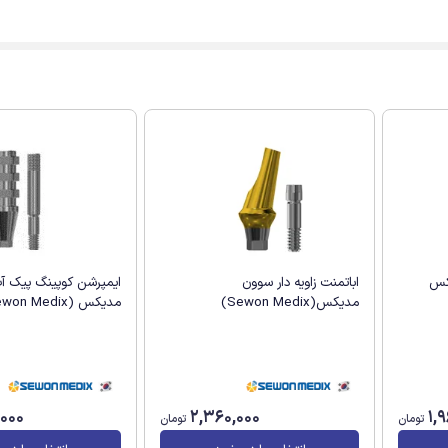
کس
اباتمنت زاویه دار سوون
ایمپرشن کوپینگ پیک آ
مدیکس(Sewon Medix)
مدیکس (Sewon Medix)
,000
2,360,000
1,
تومان
تومان