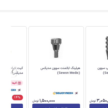
پ سوون
هیلینگ اباتمنت سوون مدیکس
کیت جراحی سیستم
(Sewon Medix)
مدیکس (Sewon Medix)
آفرها
❯
0
14%
1,500,000
3,050
تومان
تومان