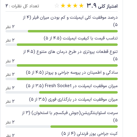
☆
☆
☆
☆
☆
3.9
2
امتیاز کلی
تعداد کل نظرات :
درصد موفقیت کلی ایمپلنت و کم بودن میزان فیلر (4 از
5)
2
نظر
تناسب قیمت با کیفیت ایمپلنت (4.5 از 5)
2
نظر
تنوع قطعات پروتزی در طرح درمان های متنوع (4.5 از
5)
2
نظر
سادگی و اطمینان در پروسه جراحی و پروتز (4.5 از 5)
2
نظر
میزان موفقیت ایمپلنت در Fresh Socket (3.5 از 5)
2
نظر
میزان موفقیت ایمپلنت در بارگذاری فوری (3.5 از 5)
2
نظر
سرعت اسئواینتگریشن(جوش فیکسچر با استخوان) (3 از
5)
2
نظر
کیت جراحی یوزر فرندلی (4 از 5)
2
نظر