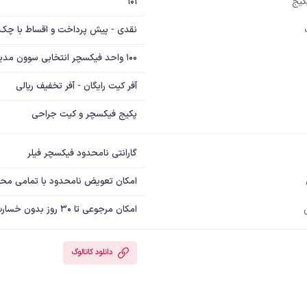
101
پکیج
نقدی - پیش پرداخت و اقساط با چک
100 واحد فیکسچر انتخابی سوون مدیکس (Sewon Medix) همراه با آفر کیت جراحی رایگان
آفر کیت رایگان - آفر تخفیف ریالی
پکیج فیکسچر و کیت جراحی
گارانتی نامحدود فیکسچر فیلر
امکان تعویض نامحدود با تمامی مح
امکان مرجوعی تا 30 روز بدون خسارت
دانلود کاتالوگ