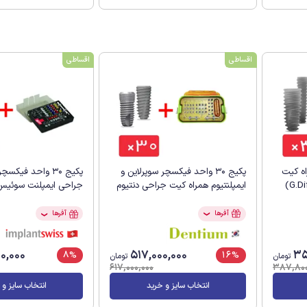
اقساطی
اقساطی
راه کیت
پکیج 30 واحد فیکسچر سوپرلاین و
پکیج 30 واحد فیک
ایمپلنتیوم همراه کیت جراحی دنتیوم
جراحی ایمپلنت سوئیس
آفرها
آفرها
❯
❯
0,000
517,000,000
35
8%
16%
تومان
تومان
617,000,000
387,800
انتخاب سایز و خرید
انتخاب سایز و 