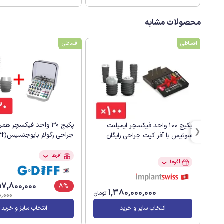
محصولات مشابه
اقساطی
اقساطی
پکیج 30 واحد فیکسچر هم
پکیج 100 واحد فیکسچر ایمپلنت
جراحی رگولار بایوجنسیس(G.Diff)
سوئیس با آفر کیت جراحی رایگان
آفرها
❯
آفرها
❯
7,800,000
8%
1,380,000,000
تومان
,000
انتخاب سایز و خرید
انتخاب سایز و خرید