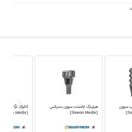
پ سوون
هیلینگ اباتمنت سوون مدیکس
آنالوگ فیکسچر س
(Sewon Medix)
(Sewon Medix)