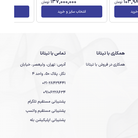
0
137,000,000
103,9
تومان
تومان
خرید
انتخاب سایز و خرید
انتخاب سا
همکاری با تیتانا
تماس با تیتانا
همکاری در فروش با تیتانا
آدرس: تهران، ولیعصر، خیابان
نگار، پلاک 50، واحد 4
021-28429441
09106228634
پشتیبانی مستقیم تلگرام
پشتیبانی مستقیم واتسپ
پشتیبانی اپلیکیشن بله