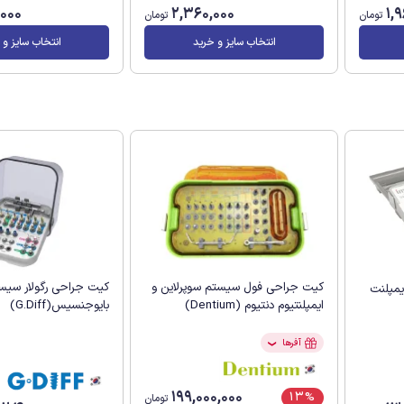
,000
2,360,000
1,
تومان
تومان
انتخاب سایز و خرید
انتخاب سایز و 
کیت جراحی فول سیستم سوپرلاین و
کیت جراحی رگولار سیس
مپلنت
ایمپلنتیوم دنتیوم (Dentium)
بایوجنسیس(G.Diff)
آفرها
❯
199,000,000
13%
تومان