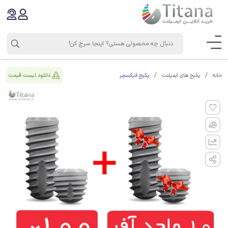
پکیج فیکسچر
دانلود لیست قیمت
خانه
پکیج های ایمپلنت