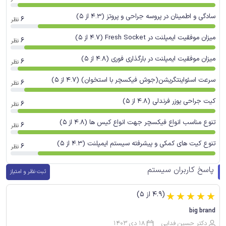
سادگی و اطمینان در پروسه جراحی و پروتز (4.3 از 5)
6
نظر
میزان موفقیت ایمپلنت در Fresh Socket (4.7 از 5)
6
نظر
میزان موفقیت ایمپلنت در بارگذاری فوری (4.8 از 5)
6
نظر
سرعت اسئواینتگریشن(جوش فیکسچر با استخوان) (4.7 از 5)
6
نظر
کیت جراحی یوزر فرندلی (4.8 از 5)
6
نظر
تنوع مناسب انواع فیکسچر جهت انواع کیس ها (4.8 از 5)
6
نظر
تنوع کیت های کمکی و پیشرفته سیستم ایمپلنت (4.3 از 5)
6
نظر
پاسخ کاربران سیستم
ثبت نظر و امتیاز
(4.9 از 5)
☆
☆
☆
☆
☆
big brand
دکتر حسین فدایی
18 دی 1403