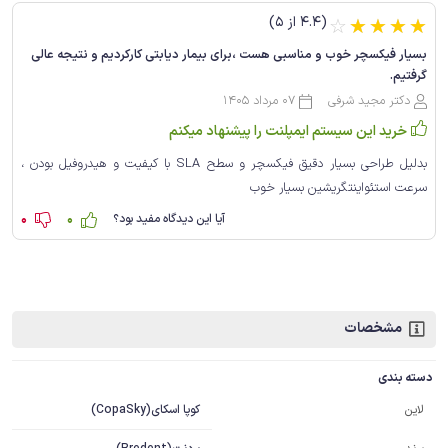
(4.4 از 5)
☆
☆
☆
☆
☆
بسیار فیکسچر خوب و مناسبی هست ،برای بیمار دیابتی کارکردیم و نتیجه عالی
گرفتیم.
دکتر مجید شرفی
07 مرداد 1405
خرید این سیستم ایمپلنت را پیشنهاد میکنم
بدلیل طراحی بسیار دقیق فیکسچر و سطح SLA با کیفیت و هیدروفیل بودن ،
سرعت استئواینتگریشین بسیار خوب
0
0
آیا این دیدگاه مفید بود؟
مشخصات
دسته بندی
کوپا اسکای(CopaSky)
لاین