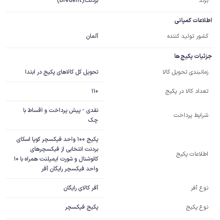
برند
بردنت(Bredent)
اطلاعات کمپانی
کشور تولید کننده
آلمان
جزئیات پکیج ها
تحویل کل کالاهای پکیج در ابتدا
زمانبندی تحویل کالا
110
تعداد کالا در پکیج
نقدی - پیش پرداخت و اقساط با
شرایط پرداخت
چک
پکیج 100 واحد فیکسچر کوپا اسکای 
بردنت انتخابی از فیکسچرهای 
اطلاعات پکیج
کانوشنال و شورت ایمپلنت همراه با 10 
واحد فیکسچر رایگان آفر
آفر کالای رایگان
نوع آفر
نوع پکیج
پکیج فیکسچر