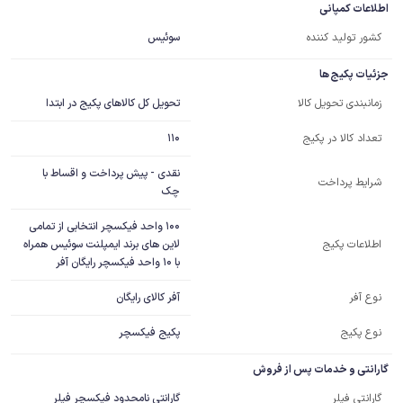
اطلاعات کمپانی
کشور تولید کننده
سوئیس
جزئیات پکیج ها
تحویل کل کالاهای پکیج در ابتدا
زمانبندی تحویل کالا
110
تعداد کالا در پکیج
نقدی - پیش پرداخت و اقساط با
شرایط پرداخت
چک
100 واحد فیکسچر انتخابی از تمامی 
لاین های برند ایمپلنت سوئیس همراه 
اطلاعات پکیج
با 10 واحد فیکسچر رایگان آفر
آفر کالای رایگان
نوع آفر
نوع پکیج
پکیج فیکسچر
گارانتی و خدمات پس از فروش
گارانتی نامحدود فیکسچر فیلر
گارانتی فیلر