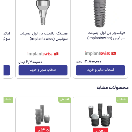
فیکسچر بن لول ایمپلنت
هیلینگ اباتمنت بن لول ایمپلنت
اباتمن
سوئیس (Implantswiss)
سوئیس (implantswiss)
سوئیس (antswiss
13,800,000
2,300,000
تومان
تومان
انتخاب سایز و خرید
انتخاب سایز و خرید
محصولات مشابه
اقساطی
اقساطی
اقساطی