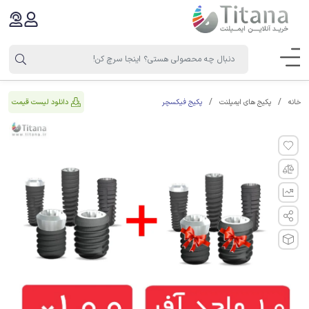
پکیج فیکسچر
دانلود لیست قیمت
خانه
پکیج های ایمپلنت