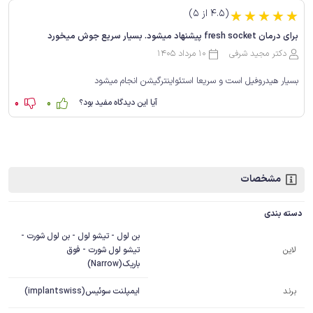
(4.5 از 5)
☆
☆
☆
☆
☆
برای درمان fresh socket پیشنهاد میشود. بسیار سریع جوش میخورد
دکتر مجید شرفی
10 مرداد 1405
بسیار هیدروفیل است و سریعا استئواینترگیشن انجام میشود
0
0
آیا این دیدگاه مفید بود؟
مشخصات
دسته بندی
بن لول - تیشو لول - بن لول شورت -
تیشو لول شورت - فوق
لاین
باریک(Narrow)
برند
ایمپلنت سوئیس(implantswiss)