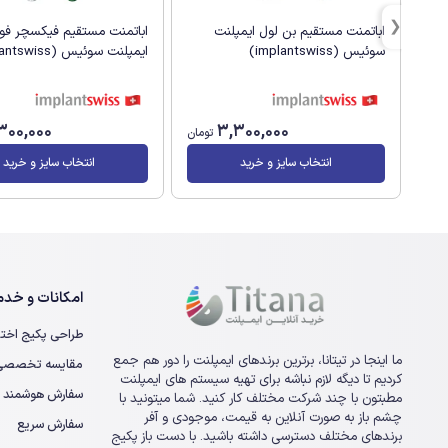
اباتمنت مستقیم بن لول ایمپلنت
اباتمنت مستقیم فیکسچر فوق
سوئیس (implantswiss)
ایمپلنت سوئیس (implantswiss)
300,000
3,300,000
تومان
انتخاب سایز و خرید
انتخاب سایز و خرید
امکانات و خدما
طراحی پکیج اخت
ما اینجا در تیتانا، برترین برندهای ایمپلنت را دور هم جمع
مقایسه تخصصی ا
کردیم تا دیگه لازم نباشه برای تهیه سیستم های ایمپلنت
سفارش هوشمند
مطبتون با چند شرکت مختلف کار کنید. شما میتونید با
چشم باز به صورت آنلاین به قیمت، موجودی و آفر
سفارش سریع
برندهای مختلف دسترسی داشته باشید. با دست باز پکیج