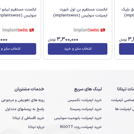
 باریک
اباتمنت مستقیم بن لول شورت
اباتمنت مستقیم تیشو ل
ایمپلنت سوئیس (implantswiss)
سوئیس (implantswiss)
,000
3,300,000
3,
تومان
تومان
انتخاب سایز و خرید
انتخاب سایز و 
ت تیتانا
لینک های سریع
خدمات مشتریان
صاصی ایمپلنت
خرید ایمپلنت نکسیس
رویه های تعویض و مرجوعی
یمپلنت ها
خرید ایمپلنت رسیستا
پاسخ به پرسشهای متداول
خرید ایمپلنت بایومیت سوئیس
خرید اقساطی از تیتانا
خرید ایمپلنت روت ROOTT
درباره تیتانا