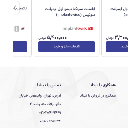
اباتمنت مستقیم لونا اس
ول ایمپلنت
اباتمنت سینکتا تیشو لول ایمپلنت
سوئیس (implantswiss)
5,400,000
3,300
تومان
تومان
خرید
انتخاب سایز و خرید
انتخاب سا
همکاری با تیتانا
تماس با تیتانا
همکاری در فروش با تیتانا
آدرس: تهران، ولیعصر، خیابان
نگار، پلاک 50، واحد 4
021-28429441
09106228634