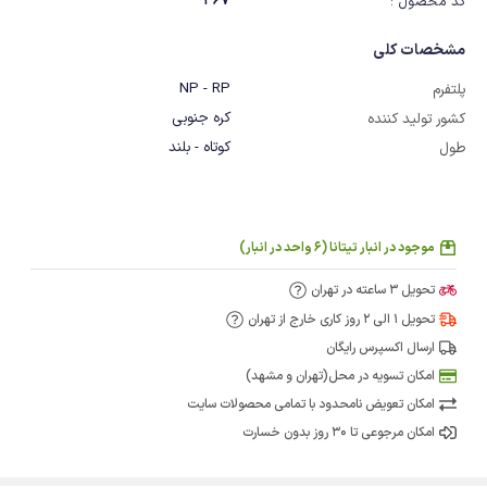
467
کد محصول :
مشخصات کلی
NP - RP
پلتفرم
کره جنوبی
کشور تولید کننده
کوتاه - بلند
طول
موجود در انبار تیتانا (6 واحد در انبار)
تحویل 3 ساعته در تهران
تحویل 1 الی 2 روز کاری خارج از تهران
ارسال اکسپرس رایگان
امکان تسویه در محل(تهران و مشهد)
امکان تعویض نامحدود با تمامی محصولات سایت
امکان مرجوعی تا 30 روز بدون خسارت