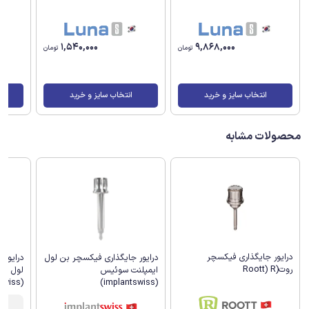
1,540,000
9,868,000
تومان
تومان
انتخاب سایز و خرید
انتخاب سایز و خرید
محصولات مشابه
درایور جایگذاری فیکسچر
درایور جایگذاری فیکسچر بن لول
درایور
روت(Roott) R
ایمپلنت سوئیس
لول ای
(implantswiss)
(implantswiss)