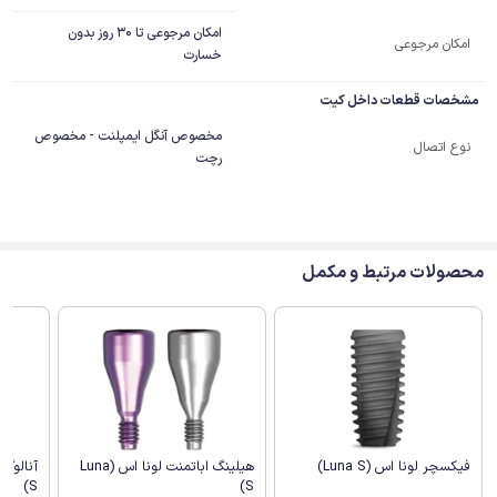
امکان مرجوعی تا 30 روز بدون
امکان مرجوعی
خسارت
مشخصات قطعات داخل کیت
مخصوص آنگل ایمپلنت - مخصوص
نوع اتصال
رچت
محصولات مرتبط و مکمل
فیکسچر لونا اس (Luna S)
هیلینگ اباتمنت لونا اس (Luna
S)
S)