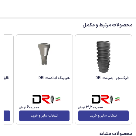
محصولات مرتبط و مکمل
انالوگ ف
فیکسچر ایمپلنت DRI
هیلینگ اباتمنت DRI
600,000
3,200,000
تومان
تومان
انتخاب سایز و خرید
انتخاب سایز و خرید
محصولات مشابه