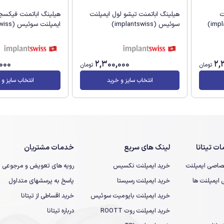
ت
هیلینگ اباتمنت تیشو لول ایمپلنت
هیلینگ اباتمنت فیکسچر
سوئیس (implantswiss)
ایمپلنت سوئیس (implantswiss)
000
2,300,000
2,
تومان
تومان
انتخاب سایز و خرید
انتخاب سایز و 
ت تیتانا
لینک های سریع
خدمات مشتریان
صاصی ایمپلنت
خرید ایمپلنت نکسیس
رویه های تعویض و مرجوعی
یمپلنت ها
خرید ایمپلنت رسیستا
پاسخ به پرسشهای متداول
خرید ایمپلنت بایومیت سوئیس
خرید اقساطی از تیتانا
خرید ایمپلنت روت ROOTT
درباره تیتانا