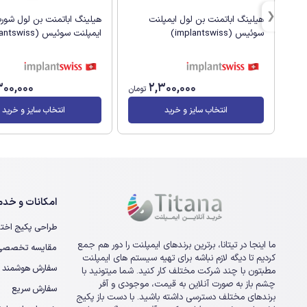
هیلینگ اباتمنت بن لول ایمپلنت
هیلینگ اباتمنت بن لول شور
سوئیس (implantswiss)
ایمپلنت سوئیس (implantswiss)
300,000
2,300,000
تومان
انتخاب سایز و خرید
انتخاب سایز و خرید
امکانات و خدما
طراحی پکیج اخت
ما اینجا در تیتانا، برترین برندهای ایمپلنت را دور هم جمع
مقایسه تخصصی ا
کردیم تا دیگه لازم نباشه برای تهیه سیستم های ایمپلنت
سفارش هوشمند
مطبتون با چند شرکت مختلف کار کنید. شما میتونید با
چشم باز به صورت آنلاین به قیمت، موجودی و آفر
سفارش سریع
برندهای مختلف دسترسی داشته باشید. با دست باز پکیج