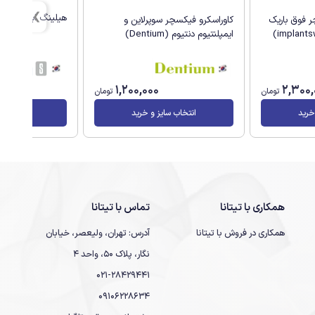
هیلینگ اباتمنت لونا اس
 فوق باریک
کاوراسکرو فیکسچر سوپرلاین و
ایمپلنتیوم دنتیوم (Dentium)
1,200,000
2,300,
تومان
تومان
خرید
انتخاب سایز و خرید
انتخاب سا
همکاری با تیتانا
تماس با تیتانا
همکاری در فروش با تیتانا
آدرس: تهران، ولیعصر، خیابان
نگار، پلاک 50، واحد 4
021-28429441
09106228634