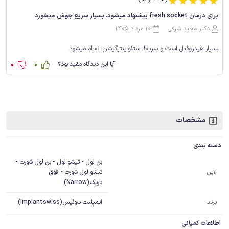
☆
☆
☆
☆
☆
برای درمان fresh socket پیشنهاد میشود. بسیار سریع جوش میخورد
دکتر مجید شرفی
10 مرداد 1405
بسیار هیدروفیل است و سریعا استئواینترگیشن انجام میشود
0
0
آیا این دیدگاه مفید بود؟
مشخصات
دسته بندی
بن لول - تیشو لول - بن لول شورت -
تیشو لول شورت - فوق
لاین
باریک(Narrow)
برند
ایمپلنت سوئیس(implantswiss)
اطلاعات کمپانی