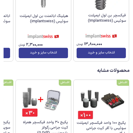
فیکسچر بن لول ایمپلنت
هیلینگ اباتمنت بن لول ایمپلنت
اباتمن
سوئیس (Implantswiss)
سوئیس (implantswiss)
سوئیس (antswiss
13,800,000
2,300,000
تومان
تومان
انتخاب سایز و خرید
انتخاب سایز و خرید
محصولات مشابه
اقساطی
اقساطی
اقساطی
پکیج 30 واحد فیکسچر همراه
پکیج 100 واحد فیکسچر ایمپلنت
کیت جراحی رگولار
سوپرلای
سوئیس با آفر کیت جراحی