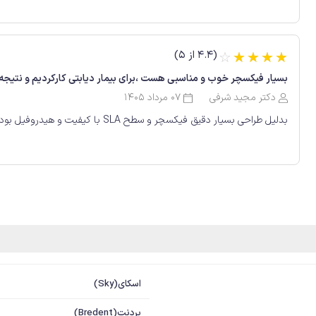
(4.4 از 5)
☆
☆
☆
☆
☆
بسیار فیکسچر خوب و مناسبی هست ،برای بیمار دیابتی کارکردیم و نتیجه 
دکتر مجید شرفی
07 مرداد 1405
بدلیل طراحی بسیار دقیق فیکسچر و سطح SLA با کیفیت و هیدروفیل بودن ، سرعت استئواینتگریشین بسیار خوب
اسکای(Sky)
بردنت(Bredent)