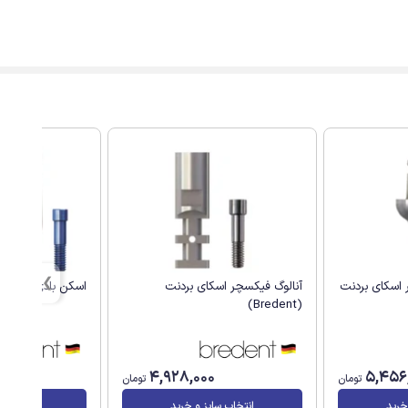
 اسکای بردنت
آنالوگ فیکسچر اسکای بردنت
اسکن بادی اسکای بردنت 
(Bredent)
4,928,000
5,456
تومان
تومان
خرید
انتخاب سایز و خرید
انتخاب سا