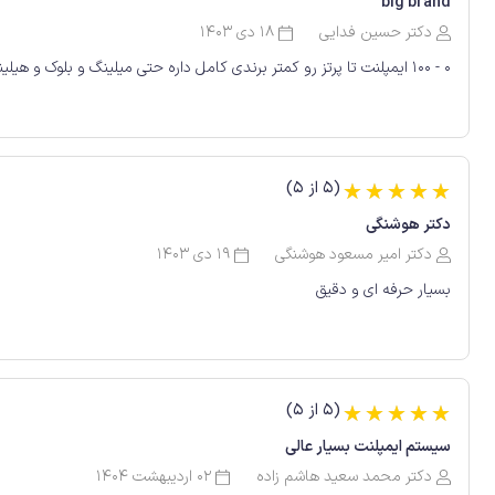
big brand
دکتر حسین فدایی
18 دی 1403
0 - 100 ایمپلنت تا پرتز رو کمتر برندی کامل داره حتی میلینگ و بلوک و هیلینگ باریک و فیکسچر سفید و و و و
(5 از 5)
☆
☆
☆
☆
☆
دکتر هوشنگی
دکتر امیر مسعود هوشنگی
19 دی 1403
بسیار حرفه ای و دقیق
(5 از 5)
☆
☆
☆
☆
☆
سیستم ایمپلنت بسیار عالی
دکتر محمد سعید هاشم زاده
02 اردیبهشت 1404