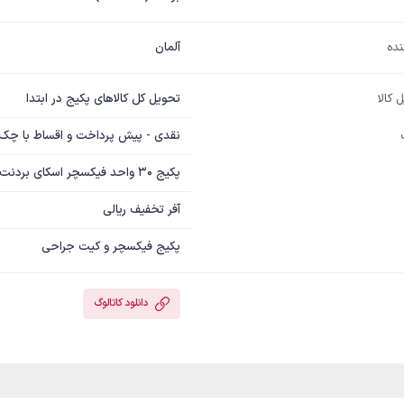
نده
آلمان
تحویل کل کالاهای پکیج در ابتدا
 کالا
نقدی - پیش پرداخت و اقساط با چک
پکیج 30 واحد فیکسچر اسکای بردنت انتخابی از فیکسچرهای BlueSky و NarrowSky همراه با کیت جراحی
آفر تخفیف ریالی
پکیج فیکسچر و کیت جراحی
دانلود کاتالوگ