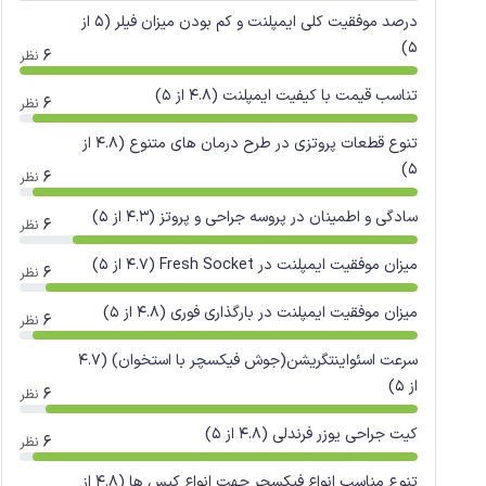
درصد موفقیت کلی ایمپلنت و کم بودن میزان فیلر (5 از
5)
6
نظر
تناسب قیمت با کیفیت ایمپلنت (4.8 از 5)
6
نظر
تنوع قطعات پروتزی در طرح درمان های متنوع (4.8 از
5)
6
نظر
سادگی و اطمینان در پروسه جراحی و پروتز (4.3 از 5)
6
نظر
میزان موفقیت ایمپلنت در Fresh Socket (4.7 از 5)
6
نظر
میزان موفقیت ایمپلنت در بارگذاری فوری (4.8 از 5)
6
نظر
سرعت اسئواینتگریشن(جوش فیکسچر با استخوان) (4.7
از 5)
6
نظر
کیت جراحی یوزر فرندلی (4.8 از 5)
6
نظر
تنوع مناسب انواع فیکسچر جهت انواع کیس ها (4.8 از