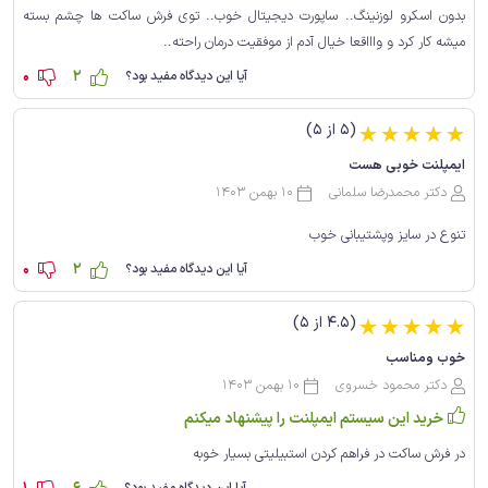
بدون اسکرو لوزنینگ.. ساپورت دیجیتال خوب.. توی فرش ساکت ها چشم بسته
میشه کار کرد و واااقعا خیال آدم از موفقیت درمان راحته..
0
2
آیا این دیدگاه مفید بود؟
(5 از 5)
☆
☆
☆
☆
☆
ایمپلنت خوبی هست
دکتر محمدرضا سلمانی
10 بهمن 1403
تنوع در سایز وپشتیبانی خوب
0
2
آیا این دیدگاه مفید بود؟
(4.5 از 5)
☆
☆
☆
☆
☆
خوب ومناسب
دکتر محمود خسروی
10 بهمن 1403
خرید این سیستم ایمپلنت را پیشنهاد میکنم
در فرش ساکت در فراهم کردن استبیلیتی بسیار خوبه