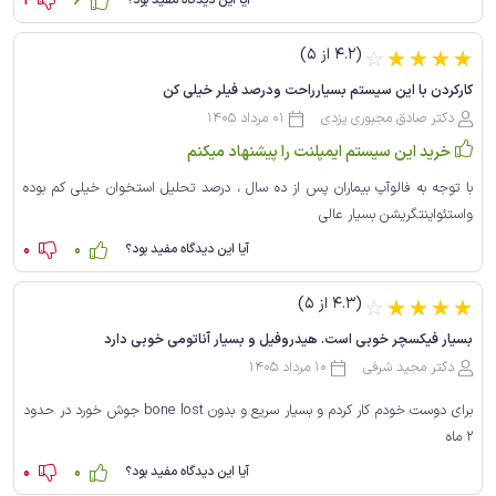
1
6
آیا این دیدگاه مفید بود؟
(4.2 از 5)
☆
☆
☆
☆
☆
کارکردن با این سیستم بسیارراحت ودرصد فیلر خیلی کن
دکتر صادق مجبوری یزدی
01 مرداد 1405
خرید این سیستم ایمپلنت را پیشنهاد میکنم
با توجه به فالوآپ بیماران پس از ده سال ، درصد تحلیل استخوان خیلی کم بوده
واستئواینتگریشن بسیار عالی
0
0
آیا این دیدگاه مفید بود؟
(4.3 از 5)
☆
☆
☆
☆
☆
بسیار فیکسچر خوبی است. هیدروفیل و بسیار آناتومی خوبی دارد
دکتر مجید شرفی
10 مرداد 1405
برای دوست خودم کار کردم و بسیار سریع و بدون bone lost جوش خورد در حدود
2 ماه
0
0
آیا این دیدگاه مفید بود؟