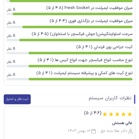
میزان موفقیت ایمپلنت در Fresh Socket (4.8 از 5)
8
نظر
میزان موفقیت ایمپلنت در بارگذاری فوری (4.4 از 5)
8
نظر
سرعت اسئواینتگریشن(جوش فیکسچر با استخوان) (4.5 از 5)
8
نظر
کیت جراحی یوزر فرندلی (4.1 از 5)
8
نظر
تنوع مناسب انواع فیکسچر جهت انواع کیس ها (4.1 از 5)
8
نظر
تنوع کیت های کمکی و پیشرفته سیستم ایمپلنت (4.1 از 5)
8
نظر
نظرات کاربران سیستم
ثبت نظر و امتیاز
(4.6 از 5)
☆
☆
☆
☆
☆
عالی هستش
دکتر عطا بنده حق
06 بهمن 1403