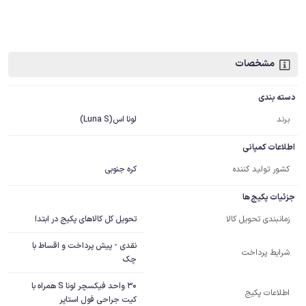
مشخصات
دسته بندی
برند
لونا اس(Luna S)
اطلاعات کمپانی
کشور تولید کننده
کره جنوبی
جزئیات پکیج ها
تحویل کل کالاهای پکیج در ابتدا
زمانبندی تحویل کالا
نقدی - پیش پرداخت و اقساط با
شرایط پرداخت
چک
30 واحد فیکسچر لونا S همراه با 
اطلاعات پکیج
کیت جراحی فول استاپر