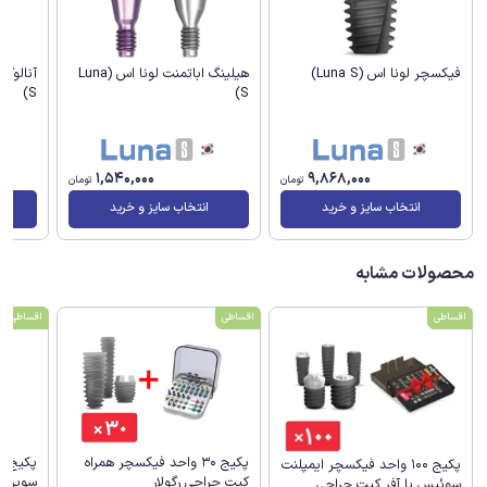
فیکسچر لونا اس (Luna S)
هیلینگ اباتمنت لونا اس (Luna
S)
S)
1,540,000
9,868,000
تومان
تومان
انتخاب سایز و خرید
انتخاب سایز و خرید
محصولات مشابه
اقساطی
اقساطی
اقساطی
پکیج 30 واحد فیکسچر همراه
پکیج 100 واحد فیکسچر ایمپلنت
کیت جراحی رگولار
سوپرلای
سوئیس با آفر کیت جراحی