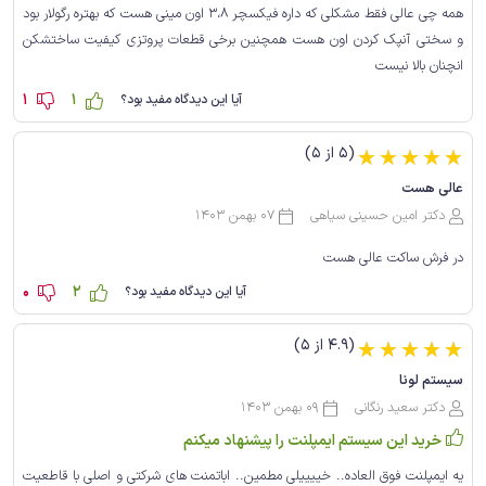
همه چی عالی فقط مشکلی که داره فیکسچر 3،8 اون مینی هست که بهتره رگولار بود
و سختی آنپک کردن اون هست همچنین برخی قطعات پروتزی کیفیت ساختشکن
انچنان بالا نیست
1
1
آیا این دیدگاه مفید بود؟
(5 از 5)
☆
☆
☆
☆
☆
عالی هست
دکتر امین حسینی سیاهی
07 بهمن 1403
در فرش ساکت عالی هست
0
2
آیا این دیدگاه مفید بود؟
(4.9 از 5)
☆
☆
☆
☆
☆
سیستم لونا
دکتر سعید رنگانی
09 بهمن 1403
خرید این سیستم ایمپلنت را پیشنهاد میکنم
یه ایمپلنت فوق العاده.. خییییلی مطمین.. اباتمنت های شرکتی و اصلی با قاطعیت