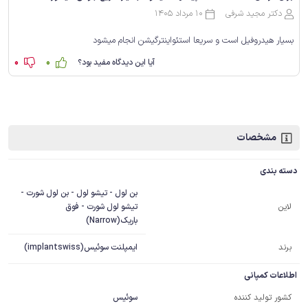
دکتر مجید شرفی
10 مرداد 1405
بسیار هیدروفیل است و سریعا استئواینترگیشن انجام میشود
0
0
آیا این دیدگاه مفید بود؟
مشخصات
دسته بندی
بن لول - تیشو لول - بن لول شورت -
تیشو لول شورت - فوق
لاین
باریک(Narrow)
برند
ایمپلنت سوئیس(implantswiss)
اطلاعات کمپانی
کشور تولید کننده
سوئیس