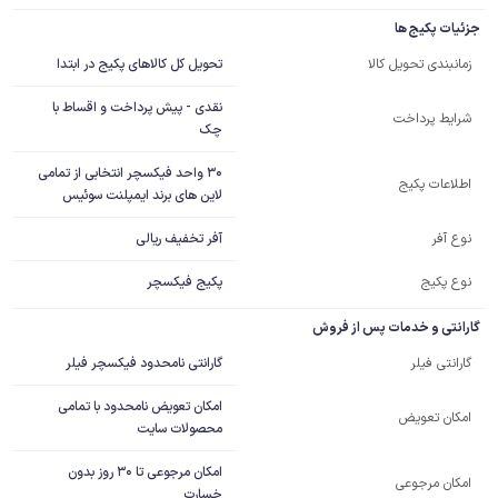
جزئیات پکیج ها
تحویل کل کالاهای پکیج در ابتدا
زمانبندی تحویل کالا
نقدی - پیش پرداخت و اقساط با
شرایط پرداخت
چک
30 واحد فیکسچر انتخابی از تمامی 
اطلاعات پکیج
لاین های برند ایمپلنت سوئیس
آفر تخفیف ریالی
نوع آفر
نوع پکیج
پکیج فیکسچر
گارانتی و خدمات پس از فروش
گارانتی نامحدود فیکسچر فیلر
گارانتی فیلر
امکان تعویض نامحدود با تمامی
امکان تعویض
محصولات سایت
امکان مرجوعی تا 30 روز بدون
امکان مرجوعی
خسارت