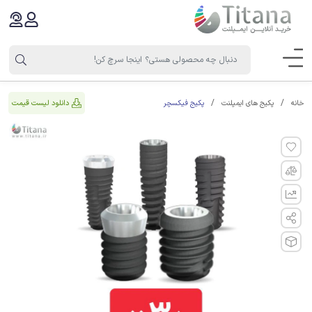
پکیج فیکسچر
دانلود لیست قیمت
خانه
پکیج های ایمپلنت