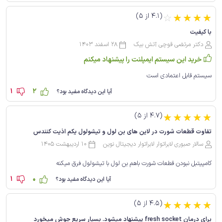
(4.1 از 5)
☆
☆
☆
☆
☆
با کیفیت
دکتر مرتضی قوچی آتش بیک
28 اسفند 1403
خرید این سیستم ایمپلنت را پیشنهاد میکنم
سیستم قابل اعتمادی است
1
2
آیا این دیدگاه مفید بود؟
(4.7 از 5)
☆
☆
☆
☆
☆
تفاوت قطعات شورت در لاین های بن لول و تیشو‌لول یکم اذیت کنندس
سالار صبوری لابراتوار لابراتوار دیجیتال نوین
10 اردیبهشت 1405
کامپیتبل نبودن قطعات شورت باهم بن لول با تیشو‌لول فرق میکنه
1
0
آیا این دیدگاه مفید بود؟
(4.5 از 5)
☆
☆
☆
☆
☆
برای درمان fresh socket پیشنهاد میشود. بسیار سریع جوش میخورد