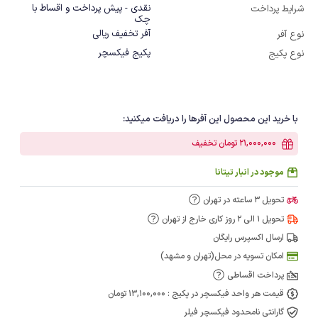
نقدی - پیش پرداخت و اقساط با
شرایط پرداخت
چک
آفر تخفیف ریالی
نوع آفر
پکیج فیکسچر
نوع پکیج
با خرید این محصول این آفرها را دریافت میکنید:
21,000,000 تومان تخفیف
موجود در انبار تیتانا
تحویل 3 ساعته در تهران
تحویل 1 الی 2 روز کاری خارج از تهران
ارسال اکسپرس رایگان
امکان تسویه در محل(تهران و مشهد)
پرداخت اقساطی
قیمت هر واحد فیکسچر در پکیج : 13,100,000 تومان
گارانتی نامحدود فیکسچر فیلر