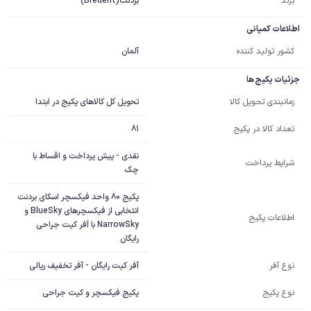
برند
بردنت(Bredent)
اطلاعات کمپانی
کشور تولید کننده
آلمان
جزئیات پکیج ها
تحویل کل کالاهای پکیج در ابتدا
زمانبندی تحویل کالا
81
تعداد کالا در پکیج
نقدی - پیش پرداخت و اقساط با
شرایط پرداخت
چک
پکیج 80 واحد فیکسچر اسکای بردنت 
انتخابی از فیکسچرهای BlueSky و 
اطلاعات پکیج
NarrowSky با آفر کیت جراحی 
رایگان
آفر کیت رایگان - آفر تخفیف ریالی
نوع آفر
نوع پکیج
پکیج فیکسچر و کیت جراحی