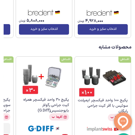
5,808,000
4,928,000
تومان
تومان
انتخاب سایز و خرید
انتخاب سایز و خرید
محصولات مشابه
اقساطی
اقساطی
اقساطی
پکیج 30 واحد فیکسچر همراه
پکیج 100 واحد فیکسچر ایمپلنت
کیت جراحی رگولار
سوپرلای
سوئیس با آفر کیت جراحی
بایوجنسیس(G.Diff)
جراحی 
رایگان
آفرها
آفر
آفرها
❯
❯