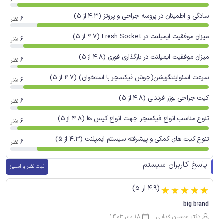
سادگی و اطمینان در پروسه جراحی و پروتز (4.3 از 5)
6
نظر
میزان موفقیت ایمپلنت در Fresh Socket (4.7 از 5)
6
نظر
میزان موفقیت ایمپلنت در بارگذاری فوری (4.8 از 5)
6
نظر
سرعت اسئواینتگریشن(جوش فیکسچر با استخوان) (4.7 از 5)
6
نظر
کیت جراحی یوزر فرندلی (4.8 از 5)
6
نظر
تنوع مناسب انواع فیکسچر جهت انواع کیس ها (4.8 از 5)
6
نظر
تنوع کیت های کمکی و پیشرفته سیستم ایمپلنت (4.3 از 5)
6
نظر
پاسخ کاربران سیستم
ثبت نظر و امتیاز
(4.9 از 5)
☆
☆
☆
☆
☆
big brand
دکتر حسین فدایی
18 دی 1403