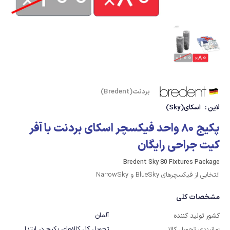
بردنت(Bredent)
لاین :
اسکای(Sky)
پکیج 80 واحد فیکسچر اسکای بردنت با آفر
کیت جراحی رایگان
Bredent Sky 80 Fixtures Package
انتخابی از فیکسچرهای BlueSky و NarrowSky
مشخصات کلی
آلمان
کشور تولید کننده
تحویل کل کالاهای پکیج در ابتدا