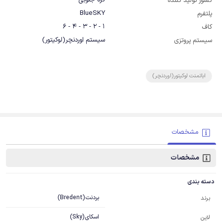
کره جنوبی
کشور تولید کننده
BlueSKY
پلتفرم
1 - 2 - 3 - 4 - 6
کاف
سیستم اوردنچر(لوکیتور)
سیستم پروتزی
اباتمنت لوکیتور(اوردنچر)
مشخصات
مشخصات
دسته بندی
بردنت(Bredent)
برند
اسکای(Sky)
لاین