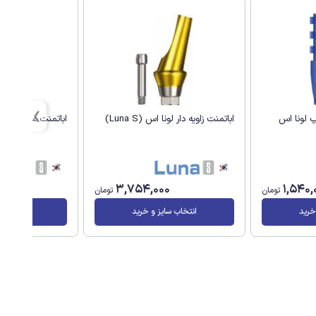
 لونا اس
اباتمنت زاویه دار لونا اس (Luna S)
اباتمنت مستقیم لونا اس
3,754,000
1,540,
تومان
تومان
خرید
انتخاب سایز و خرید
انتخاب سا