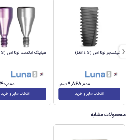
فیکسچر لونا اس (Luna S)
هیلینگ اباتمنت لونا اس (Luna S)
540,000
9,868,000
تومان
انتخاب سایز و خرید
انتخاب سایز و خرید
محصولات مشابه