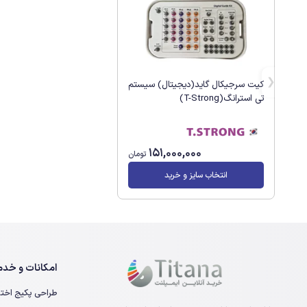
کیت سرجیکال گاید(دیجیتال) سیستم
تی استرانگ(T-Strong)
151,000,000
تومان
انتخاب سایز و خرید
امکانات و خدما
طراحی پکیج اخت