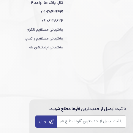
نگار، پلاک 50، واحد 4
021-28429441
09106228634
پشتیبانی مستقیم تلگرام
پشتیبانی مستقیم واتسپ
پشتیبانی اپلیکیشن بله
با ثبت ایمیل از جدیدترین آفرها مطلع شوید.
ارسال