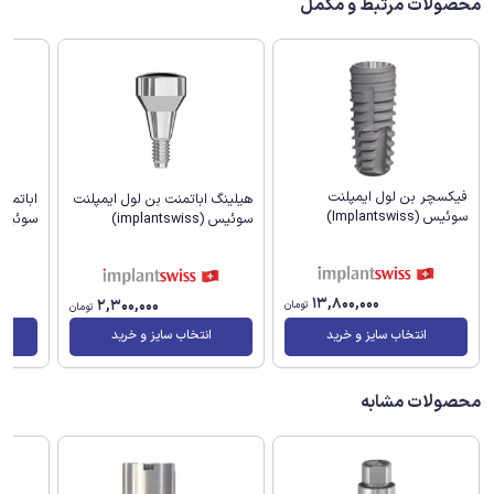
محصولات مرتبط و مکمل
فیکسچر بن لول ایمپلنت
هیلینگ اباتمنت بن لول ایمپلنت
اباتمن
سوئیس (Implantswiss)
سوئیس (implantswiss)
سوئیس (antswiss
13,800,000
2,300,000
تومان
تومان
انتخاب سایز و خرید
انتخاب سایز و خرید
محصولات مشابه