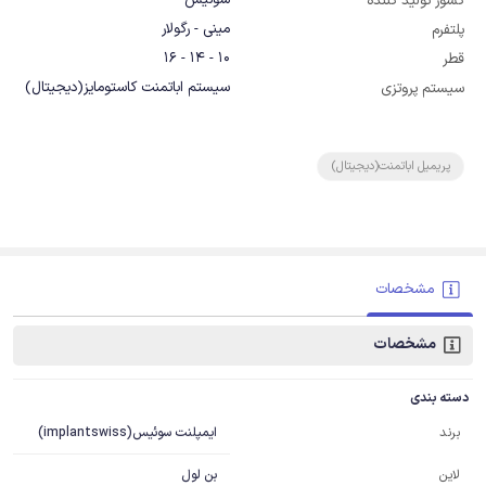
سوئیس
کشور تولید کننده
مینی - رگولار
پلتفرم
10 - 14 - 16
قطر
سیستم اباتمنت کاستومایز(دیجیتال)
سیستم پروتزی
پریمیل اباتمنت(دیجیتال)
مشخصات
مشخصات
دسته بندی
ایمپلنت سوئیس(implantswiss)
برند
بن لول
لاین