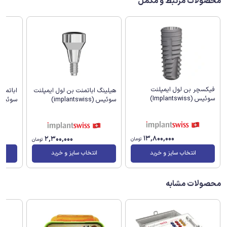
محصولات مرتبط و مکمل
فیکسچر بن لول ایمپلنت
هیلینگ اباتمنت بن لول ایمپلنت
اباتمن
سوئیس (Implantswiss)
سوئیس (implantswiss)
سوئیس (antswiss
13,800,000
2,300,000
تومان
تومان
انتخاب سایز و خرید
انتخاب سایز و خرید
محصولات مشابه