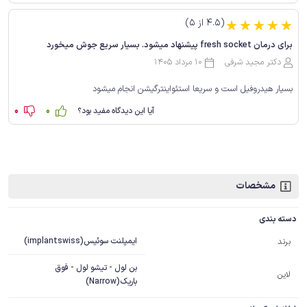
(4.5 از 5)
☆
☆
☆
☆
☆
برای درمان fresh socket پیشنهاد میشود. بسیار سریع جوش میخورد
دکتر مجید شرفی
10 مرداد 1405
بسیار هیدروفیل است و سریعا استئواینترگیشن انجام میشود
0
0
آیا این دیدگاه مفید بود؟
مشخصات
دسته بندی
ایمپلنت سوئیس(implantswiss)
برند
بن لول - تیشو لول - فوق
لاین
باریک(Narrow)