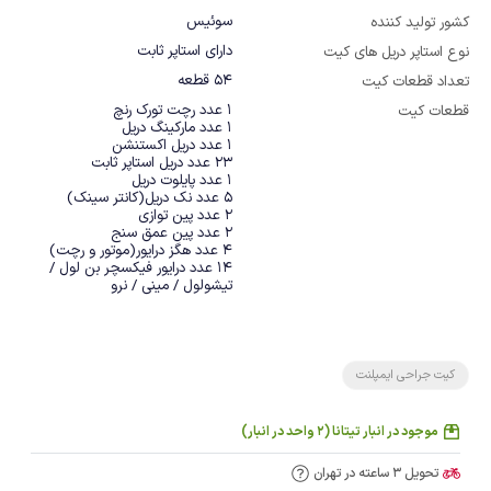
سوئیس
کشور تولید کننده
دارای استاپر ثابت
نوع استاپر دریل های کیت
54 قطعه
تعداد قطعات کیت
قطعات کیت
14 عدد درایور فیکسچر بن لول / 
تیشولول / مینی / نرو
کیت جراحی ایمپلنت
موجود در انبار تیتانا (2 واحد در انبار)
تحویل 3 ساعته در تهران