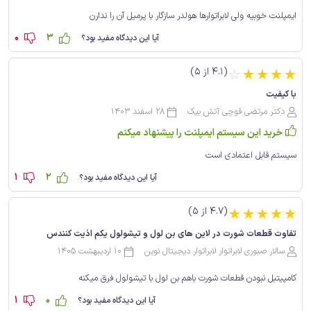
ایمپلنت خوبیه ولی لابراتوارها هولدر سازگار با پرمیل آن را ندارن
0
3
آیا این دیدگاه مفید بود؟
(4.1 از 5)
☆
☆
☆
☆
☆
با کیفیت
دکتر مرتضی قوچی آتش بیک
28 اسفند 1403
خرید این سیستم ایمپلنت را پیشنهاد میکنم
سیستم قابل اعتمادی است
1
2
آیا این دیدگاه مفید بود؟
(4.7 از 5)
☆
☆
☆
☆
☆
تفاوت قطعات شورت در لاین های بن لول و تیشو‌لول یکم اذیت کنندس
سالار صبوری لابراتوار لابراتوار دیجیتال نوین
10 اردیبهشت 1405
کامپیتبل نبودن قطعات شورت باهم بن لول با تیشو‌لول فرق میکنه
1
0
آیا این دیدگاه مفید بود؟