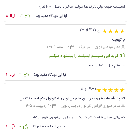
ایمپلنت خوبیه ولی لابراتوارها هولدر سازگار با پرمیل آن را ندارن
0
3
آیا این دیدگاه مفید بود؟
(4.1 از 5)
☆
☆
☆
☆
☆
با کیفیت
دکتر مرتضی قوچی آتش بیک
28 اسفند 1403
خرید این سیستم ایمپلنت را پیشنهاد میکنم
سیستم قابل اعتمادی است
1
2
آیا این دیدگاه مفید بود؟
(4.7 از 5)
☆
☆
☆
☆
☆
تفاوت قطعات شورت در لاین های بن لول و تیشو‌لول یکم اذیت کنندس
سالار صبوری لابراتوار لابراتوار دیجیتال نوین
10 اردیبهشت 1405
کامپیتبل نبودن قطعات شورت باهم بن لول با تیشو‌لول فرق میکنه
1
0
آیا این دیدگاه مفید بود؟