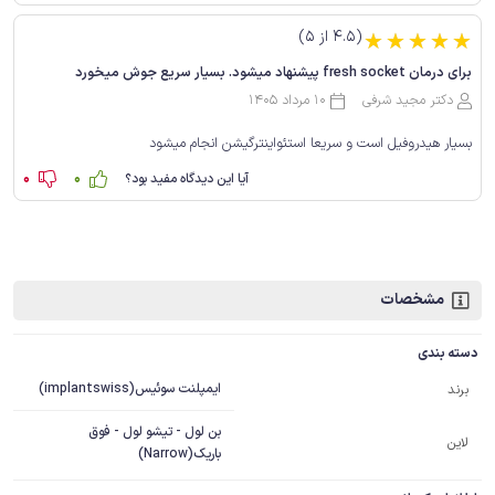
(4.5 از 5)
☆
☆
☆
☆
☆
برای درمان fresh socket پیشنهاد میشود. بسیار سریع جوش میخورد
دکتر مجید شرفی
10 مرداد 1405
بسیار هیدروفیل است و سریعا استئواینترگیشن انجام میشود
0
0
آیا این دیدگاه مفید بود؟
مشخصات
دسته بندی
ایمپلنت سوئیس(implantswiss)
برند
بن لول - تیشو لول - فوق
لاین
باریک(Narrow)