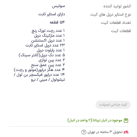
سوئیس
کشور تولید کننده
دارای استاپر ثابت
نوع استاپر دریل های کیت
54 قطعه
تعداد قطعات کیت
قطعات کیت
14 عدد درایور فیکسچر بن لول / 
تیشولول / مینی / نرو
کیت جراحی ایمپلنت
موجود در انبار تیتانا (2 واحد در انبار)
تحویل 3 ساعته در تهران