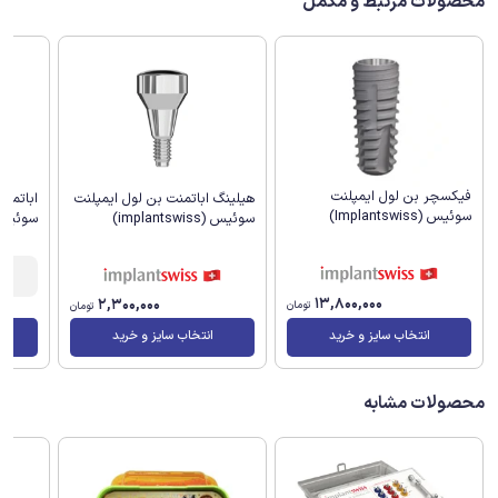
محصولات مرتبط و مکمل
فیکسچر بن لول ایمپلنت
هیلینگ اباتمنت بن لول ایمپلنت
اباتمن
سوئیس (Implantswiss)
سوئیس (implantswiss)
سوئیس (antswiss
13,800,000
2,300,000
تومان
تومان
انتخاب سایز و خرید
انتخاب سایز و خرید
محصولات مشابه