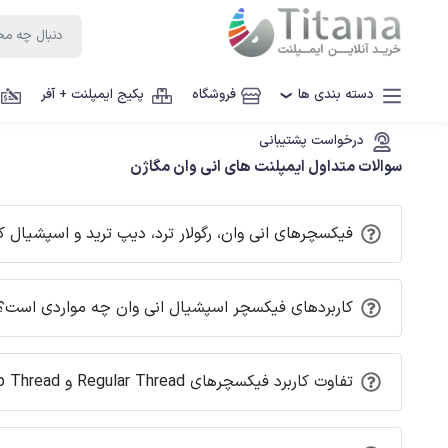
دسته بندی ها
فروشگاه
پکیج ایمپلنت + آفر
❯
درخواست پشتیبانی
سوالات متداول ایمپلنت های انی وان مگاژن
فیکسچرهای انی وان، رگولار ترد، دیپ ترید و اسپشیال 
کاربردهای فیکسچر اسپشیال انی وان چه مواردی است؟
تفاوت کاربرد فیکسچرهای Regular Thread و Deep Thread انی وان در چیست؟