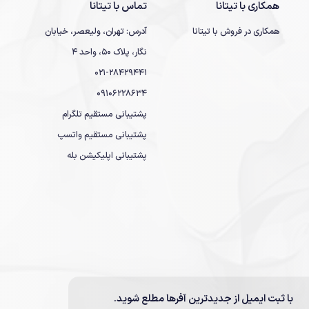
همکاری با تیتانا
تماس با تیتانا
همکاری در فروش با تیتانا
آدرس: تهران، ولیعصر، خیابان
نگار، پلاک 50، واحد 4
021-28429441
09106228634
پشتیبانی مستقیم تلگرام
پشتیبانی مستقیم واتسپ
پشتیبانی اپلیکیشن بله
با ثبت ایمیل از جدیدترین آفرها مطلع شوید.