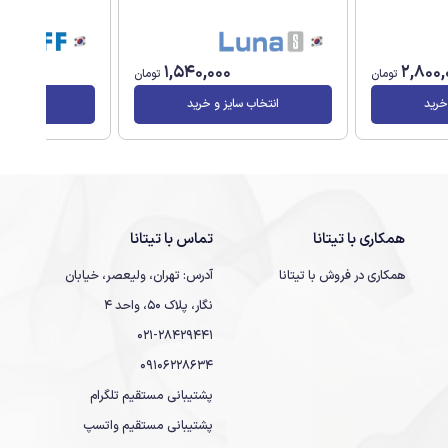
1,540,000
2,800,
تومان
تومان
خرید
انتخاب سایز و خرید
انتخاب سا
همکاری با تیتانا
تماس با تیتانا
همکاری در فروش با تیتانا
آدرس: تهران، ولیعصر، خیابان
نگار، پلاک 50، واحد 4
021-28429441
09106228634
پشتیبانی مستقیم تلگرام
پشتیبانی مستقیم واتسپ