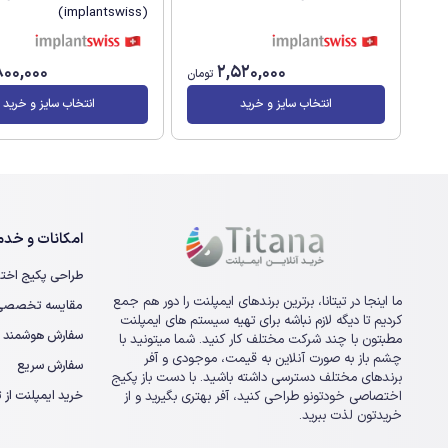
(implantswiss)
800,000
2,520,000
تومان
انتخاب سایز و خرید
انتخاب سایز و خرید
امکانات و خدما
طراحی پکیج اخت
ما اینجا در تیتانا، برترین برندهای ایمپلنت را دور هم جمع
مقایسه تخصصی ا
کردیم تا دیگه لازم نباشه برای تهیه سیستم های ایمپلنت
سفارش هوشمند
مطبتون با چند شرکت مختلف کار کنید. شما میتونید با
چشم باز به صورت آنلاین به قیمت، موجودی و آفر
سفارش سریع
برندهای مختلف دسترسی داشته باشید. با دست باز پکیج
خرید ایمپلنت از تی
اختصاصی خودتونو طراحی کنید، آفر بهتری بگیرید و از
خریدتون لذت ببرید.