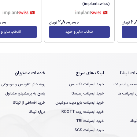
(implantswiss)
000
2,800,000
2,
تومان
تومان
انتخاب سایز و خرید
انتخاب سایز و 
ت تیتانا
لینک های سریع
خدمات مشتریان
صاصی ایمپلنت
خرید ایمپلنت نکسیس
رویه های تعویض و مرجوعی
یمپلنت ها
خرید ایمپلنت رسیستا
پاسخ به پرسشهای متداول
خرید ایمپلنت بایومیت سوئیس
خرید اقساطی از تیتانا
خرید ایمپلنت روت ROOTT
درباره تیتانا
تانا
خرید ایمپلنت TRI
خرید ایمپلنت SGS