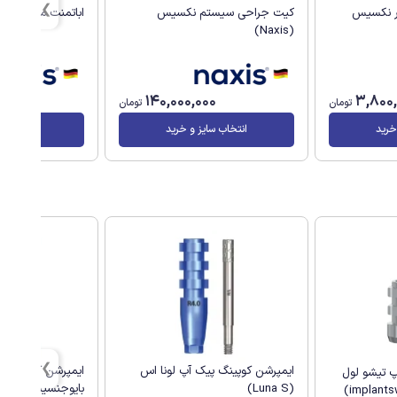
ر نکسیس
کیت جراحی سیستم نکسیس
اباتمنت مستقیم نکسی
(Naxis)
140,000,000
3,800
تومان
تومان
خرید
انتخاب سایز و خرید
انتخاب سا
ایمپرشن کوپینگ پیک آپ لونا اس
ایمپرشن کوپینگ پ
پ تیشو لول
(Luna S)
بایوجنسیس(G.Diff)