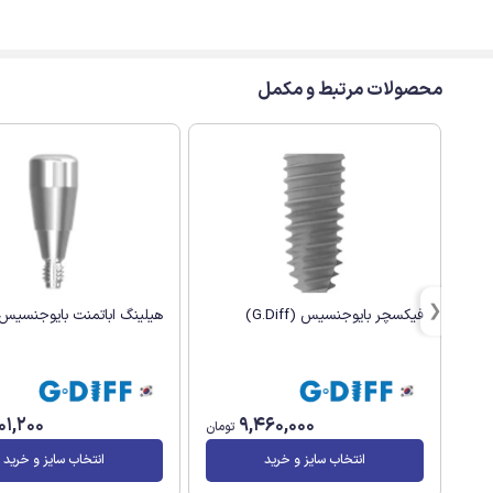
محصولات مرتبط و مکمل
فیکسچر بایوجنسیس (G.Diff)
هیلینگ اباتمنت بایوجنسیس(G.Diff
01,200
9,460,000
تومان
انتخاب سایز و خرید
انتخاب سایز و خرید