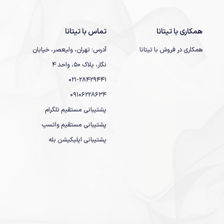
همکاری با تیتانا
تماس با تیتانا
همکاری در فروش با تیتانا
آدرس: تهران، ولیعصر، خیابان
نگار، پلاک 50، واحد 4
021-28429441
09106228634
پشتیبانی مستقیم تلگرام
پشتیبانی مستقیم واتسپ
پشتیبانی اپلیکیشن بله