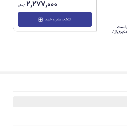
2,277,000
تومان
انتخاب سایز و خرید
باتمنت
ردنچر(بال/