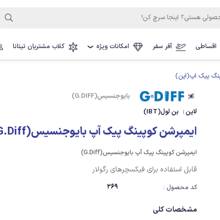
اقساطی
آفر سفر
امکانات ویژه
کلاب مشتریان تیتانا
❯
نگ پیک اپ(اپن)
بایوجنسیس(G.DIFF)
لاین :
بن لول(IBT)
ایمپرشن کوپینگ پیک آپ بایوجنسیس(G.Diff)
ایمپرشن کوپینگ پیک آپ بایوجنسیس(G.Diff)
قابل استفاده برای فیکسچرهای رگولار
269
کد محصول :
مشخصات کلی