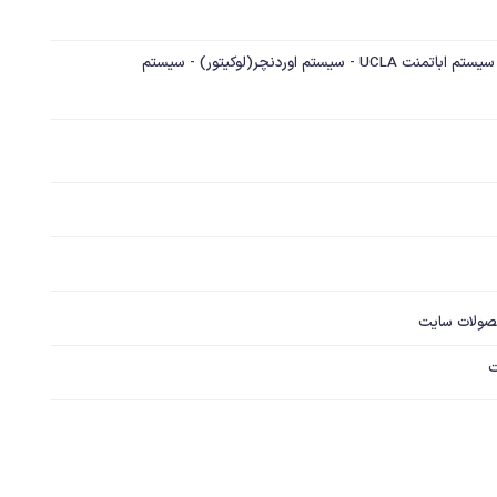
سیستم اباتمنت مستقیم و زاویه دار - سیستم اباتمنت UCLA - سیستم اوردنچر(لوکیتور) - سیستم
صولات سایت