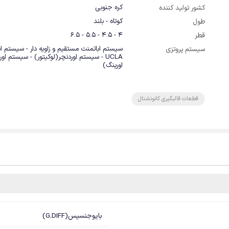
کره جنوبی
کشور تولید کننده
کوتاه - بلند
طول
4 - 4.5 - 5.5 - 6.5
قطر
سیستم اباتمنت مستقیم و زاویه دار - سیستم ا
سیستم پروتزی
UCLA - سیستم اوردنچر(لوکیتور) - سیستم او
اورینگ)
قطعات قالبگیری کانونشنال
بایوجنسیس(G.DIFF)