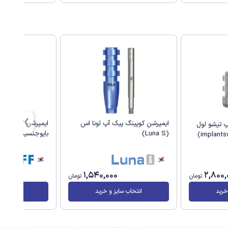
ایمپرشن کوپینگ پیک آپ لونا اس
ایمپرشن کوپینگ پ
پ تیشو لول
(Luna S)
بایوجنسیس (G.Diff)
1,540,000
2,800,
تومان
تومان
خرید
انتخاب سایز و خرید
انتخاب سا