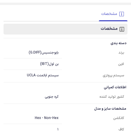
مشخصات
مشخصات
دسته بندی
بایوجنسیس(G.DIFF)
برند
بن لول(IBT)
لاین
سیستم پروتزی
سیستم اباتمنت UCLA
اطلاعات کمپانی
کشور تولید کننده
کره جنوبی
مشخصات سایز و مدل
Hex - Non-Hex
کانکشن
1
کاف