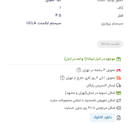
کره جنوبی
کشور تولید کننده
1
کاف
4.5
قطر
سیستم اباتمنت UCLA
سیستم پروتزی
اباتمنت UCLA
موجود در انبار تیتانا (1 واحد در انبار)
تحویل 3 ساعته در تهران
تحویل 1 الی 2 روز کاری خارج از تهران
ارسال اکسپرس رایگان
امکان تسویه در محل(تهران و مشهد)
امکان تعویض نامحدود با تمامی محصولات سایت
امکان مرجوعی تا 30 روز بدون خسارت
دانلود کاتالوگ